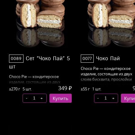
Сет "Чоко Пай" 5
Чоко Пай
0089
0077
шт
Choco Pie — кондитерское
изделие, состоящее из двух
Choco Pie — кондитерское
слоёв бисквита, прослойки
изделие, состоящее из двух
из маршмэллоу, и начинки,
349 ₽
слоёв бисквита, прослойки
±270 г
5 шт.
±55 г
1 шт.
покрытой бельгийским
из маршмэллоу, и начинки,
шоколадом
-
-
+
Купить
+
Купи
покрытой
бельгийским
шоколадом