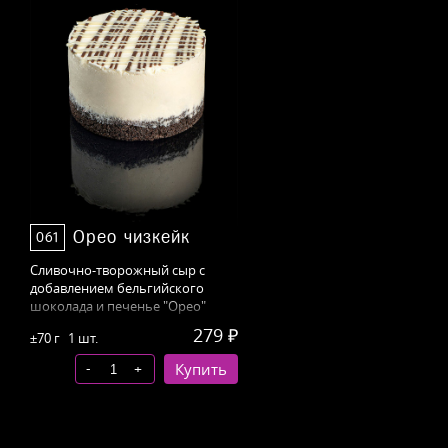
Орео чизкейк
061
Сливочно-творожный сыр с
добавлением бельгийского
шоколада и печенье "Орео"
279 ₽
±70 г
1 шт.
-
+
Купить