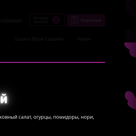
История
Корзина
0
заказов
е
Салаты Фрай Сашими
Чикен
ей
рковный салат, огурцы, помидоры, нори,