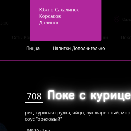
6-2222-6
Южно-Сахалинск
Корсаков
Долинск
23:00
Сеты Комбо Фастфуд
Роллы
Суши
Пок
Пицца
Напитки Дополнительно
Поке с куриц
708
рис, куриная грудка, яйцо, лук жаренный, мо
соус "ореховый"
±340/50 г
1 шт.