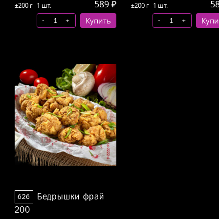
589 ₽
58
±200 г
1 шт.
±200 г
1 шт.
-
-
+
Купить
+
Купи
Бедрышки фрай
626
200