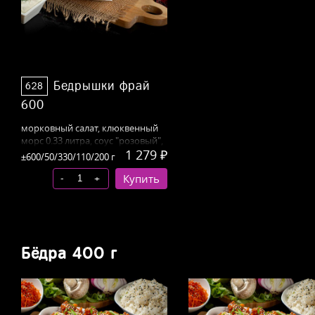
Бедрышки фрай
628
600
морковный
салат, клюквенный
морс 0.33 литра, соус "розовый",
1 279 ₽
отварной рис
±600/50/330/110/200 г
-
+
Купить
Бёдра 400 г