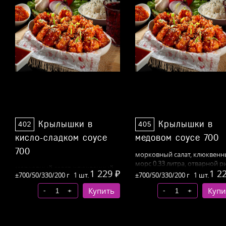
Крылышки в
Крылышки в
402
405
кисло-сладком соусе
медовом соусе 700
700
морковный
салат, клюквен
морс 0.33 литра, отварной р
морковный
салат, клюквенный
1 229 ₽
1 2
±700/50/330/200 г
1 шт.
±700/50/330/200 г
1 шт.
морс 0.33 литра, отварной рис
-
-
+
Купить
+
Купи