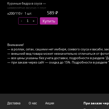
Куриные бедра в соусе —
невероятно вкусно + соус
589 ₽
"Розовый".
±200/110 г
1 шт.
-
+
Купить
Внимание!
— в роллах, сетах, сашими нет имбиря, соевого соуса и васаби, з
— внешний вид товара может незначительно отличаться от фотог
— все цены указаны без учета доставки, подробности в разделе "Д
— при заказе через сайт — скидка до 15%. Подробности в разделе 
При заказе чер
Доставка
О нас
Акции