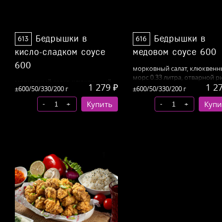
Бедрышки в
Бедрышки в
613
616
кисло-сладком соусе
медовом соусе 600
600
морковный
салат, клюквен
морс 0.33 литра, отварной р
морковный
салат, клюквенный
1 279 ₽
1 2
±600/50/330/200 г
±600/50/330/200 г
морс 0.33 литра, отварной рис
-
-
+
Купить
+
Купи