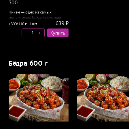
300
Чикен — о
дно из самых
популярных блюд из курицы
639 ₽
+ соус «розовый»
±300/110 г
1 шт.
-
+
Купить
Бёдра 600 г