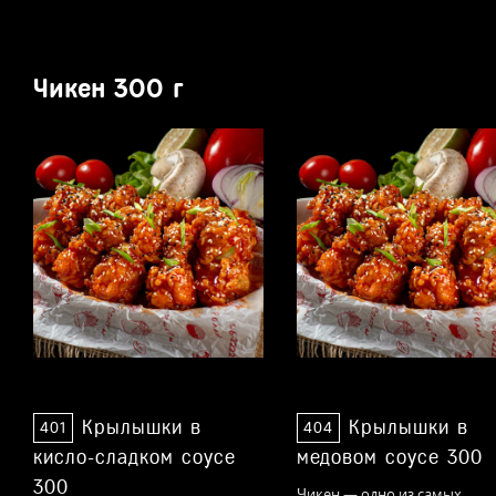
Чикен 300 г
Крылышки в
Крылышки в
401
404
кисло-сладком соусе
медовом соусе 300
300
Чикен — о
дно из самых