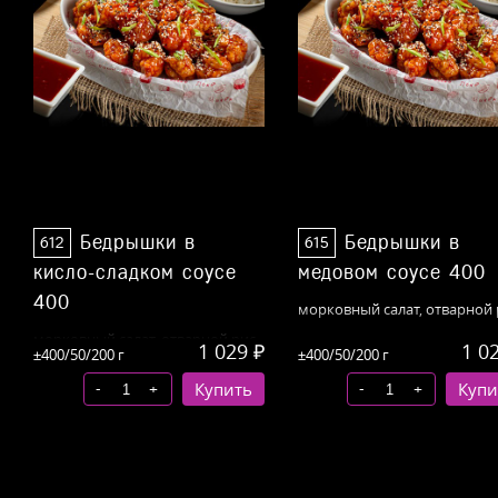
Бедрышки в
Бедрышки в
612
615
кисло-сладком соусе
медовом соусе 400
400
морковный
салат, отварной 
морковный
салат, отварной рис
1 029 ₽
1 0
±400/50/200 г
±400/50/200 г
-
-
+
Купить
+
Купи