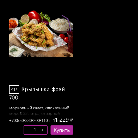
Крылышки фрай
417
700
морковный
салат, клюквенный
морс 0.33 литра, отварной
1 229 ₽
рис
,
соус «розовый»
±700/50/330/200/110 г
1 шт.
-
+
Купить