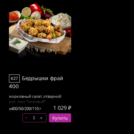
Бедрышки фрай
627
400
морковный
салат, отварной
рис,
соус "розовый"
1 029 ₽
±400/50/200/110 г
-
+
Купить