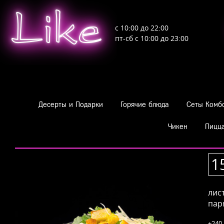
Like
с 10:00 до 22:00
пт-сб с 10:00 до 23:00
Десерты и Подарки
Горячие блюда
Сеты Комб
Чикен
Пицц
Салаты Фрай Сашими
Салаты
Цезарь с креветкой
1
лист
пар
±240 