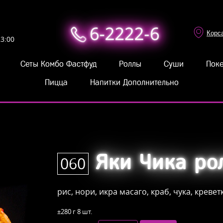
6-2222-6
23:00
Сеты Комбо Фастфуд
Роллы
Суши
Пок
Пицца
Напитки Дополнительно
Яки Чика ро
060
рис, нори, икра масаго, к
раб, чука, кревет
±280 г
8 шт.