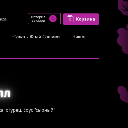
История
Корзина
0
заказов
е
Салаты Фрай Сашими
Чикен
лл
ка, огурец, соус "сырный"