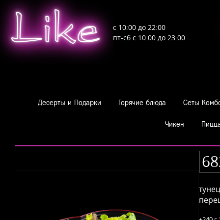
Like
с 10:00 до 22:00
пт-сб с 10:00 до 23:00
Десерты и Подарки
Горячие блюда
Сеты Комб
Чикен
Пицц
Салаты Фрай Сашими
Салаты
Салат с тунцом
68
тунец
перец
±240 г